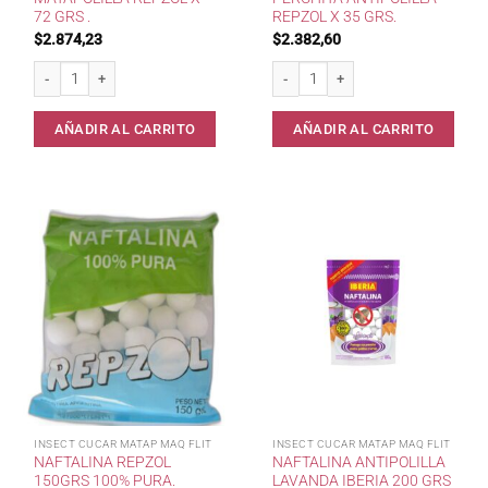
72 GRS .
REPZOL X 35 GRS.
$
2.874,23
$
2.382,60
Matapolilla Repzol x 72 grs . cantidad
Perchita Antipolilla Repzol x 35 grs. 
AÑADIR AL CARRITO
AÑADIR AL CARRITO
INSECT CUCAR MATAP MAQ FLIT
INSECT CUCAR MATAP MAQ FLIT
NAFTALINA REPZOL
NAFTALINA ANTIPOLILLA
150GRS 100% PURA.
LAVANDA IBERIA 200 GRS