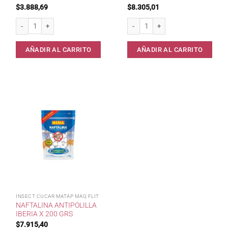
$
3.888,69
$
8.305,01
Naftalina Repzol 150grs 100% Pura. cantidad
Naftalina Antipolilla Lavanda Iberia 2
AÑADIR AL CARRITO
AÑADIR AL CARRITO
INSECT CUCAR MATAP MAQ FLIT
NAFTALINA ANTIPOLILLA
IBERIA X 200 GRS
$
7.915,40