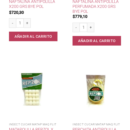
NAFTALINA ANTIPOLILLA
NAFTALINA ANTIPOLILLA
X200 GRS BYE POL
PERFUMADA X200 GRS
BYE POL
$
720,30
$
779,10
Naftalina Antipolilla x200 grs BYE POL cantidad
Naftalina Antipolilla Perfumada x20
AÑADIR AL CARRITO
AÑADIR AL CARRITO
INSECT CUCAR MATAP MAQ FLIT
INSECT CUCAR MATAP MAQ FLIT
MATAPOLILLA REPZOL X
PERCHITA ANTIPOLILLA