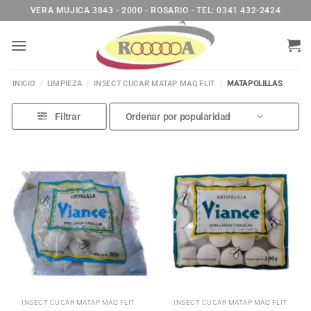
Saltar
VERA MUJICA 3843 - 2000 - ROSARIO - TEL: 0341 432-2424
al
contenido
INICIO
/
LIMPIEZA
/
INSECT CUCAR MATAP MAQ FLIT
/
MATAPOLILLAS
Filtrar
INSECT CUCAR MATAP MAQ FLIT
INSECT CUCAR MATAP MAQ FLIT