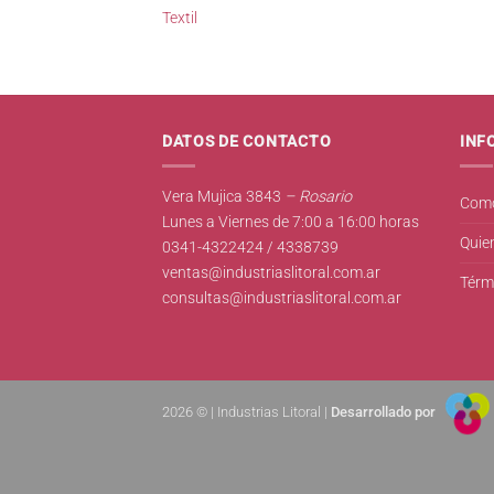
Textil
DATOS DE CONTACTO
INF
Vera Mujica 3843
– Rosario
Como
Lunes a Viernes de 7:00 a 16:00 horas
Quie
0341-4322424 / 4338739
ventas@industriaslitoral.com.ar
Térm
consultas@industriaslitoral.com.ar
2026 © | Industrias Litoral |
Desarrollado por