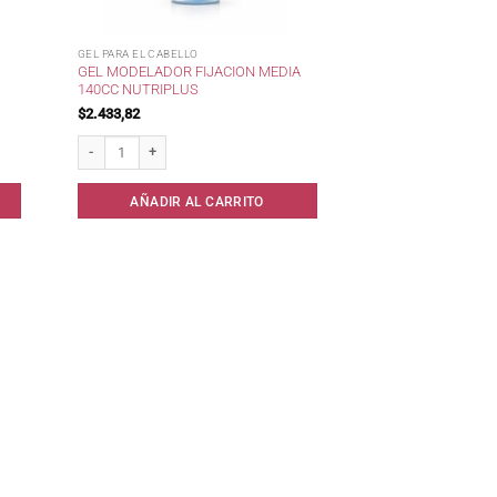
GEL PARA EL CABELLO
GEL MODELADOR FIJACION MEDIA
140CC NUTRIPLUS
$
2.433,82
80gr cantidad
Gel Modelador Fijacion Media 140cc Nutriplus cantidad
AÑADIR AL CARRITO