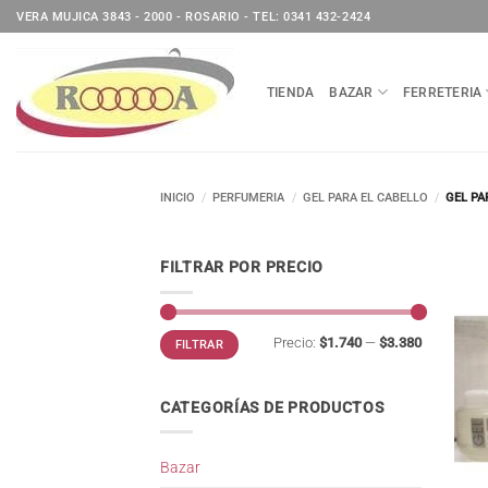
Saltar
VERA MUJICA 3843 - 2000 - ROSARIO - TEL: 0341 432-2424
al
contenido
TIENDA
BAZAR
FERRETERIA
INICIO
/
PERFUMERIA
/
GEL PARA EL CABELLO
/
GEL PA
FILTRAR POR PRECIO
Precio
Precio
Precio:
$1.740
—
$3.380
FILTRAR
mínimo
máximo
CATEGORÍAS DE PRODUCTOS
Bazar