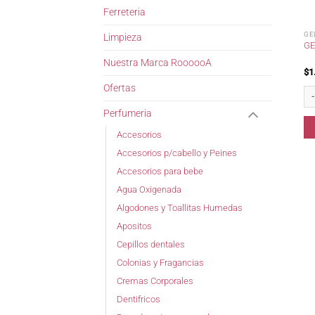
Ferreteria
GE
Limpieza
GE
Nuestra Marca RoooooA
$
1
Ofertas
Gel
Perfumeria
Accesorios
Accesorios p/cabello y Peines
Accesorios para bebe
Agua Oxigenada
Algodones y Toallitas Humedas
Apositos
Cepillos dentales
Colonias y Fragancias
Cremas Corporales
Dentifricos