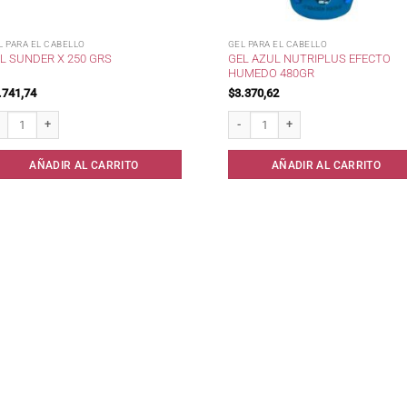
L PARA EL CABELLO
GEL PARA EL CABELLO
GEL AZUL NUTRIPLUS EFECTO
L SUNDER X 250 GRS
HUMEDO 480GR
.741,74
$
3.370,62
 Sunder x 250 grs cantidad
Gel Azul Nutriplus Efecto Humedo 4
AÑADIR AL CARRITO
AÑADIR AL CARRITO