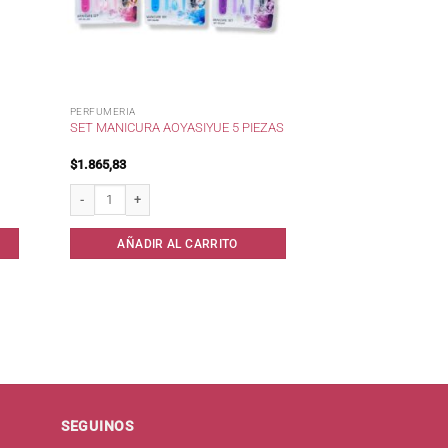
PERFUMERIA
SET MANICURA AOYASIYUE 5 PIEZAS
$
1.865,83
cantidad
Set Manicura AOYASIYUE 5 Piezas cantidad
AÑADIR AL CARRITO
SEGUINOS