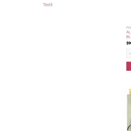
Textil
PE
AL
BL
$
9
Ali