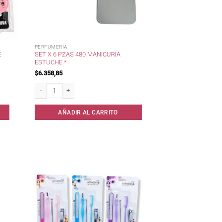
PERFUMERIA
E
SET X 6 PZAS 480 MANICURIA
ESTUCHE *
$
6.358,85
ta * cantidad
Set x 6 Pzas 480 Manicuria Estuche * cantidad
AÑADIR AL CARRITO