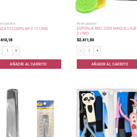
RFUMERIA
PERFUMERIA
ESPONJA RED. 2553 MAQUILLAJE
NZA 012 DEPILAR X 12 UNID
2 UNID
.610,18
$
2.411,50
za 012 Depilar x 12 unid cantidad
Esponja Red. 2553 Maquillaje x 2 un
AÑADIR AL CARRITO
AÑADIR AL CARRITO