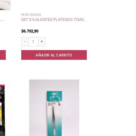
PERFUMERIA
 .
SET X 6 ALICATES PLATEADO 7CMS .
$
6.702,30
idad
Set x 6 Alicates Plateado 7cms . cantidad
AÑADIR AL CARRITO