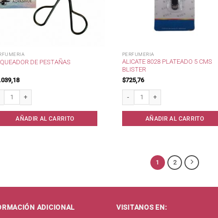
RFUMERIA
PERFUMERIA
ALICATE 8028 PLATEADO 5 CMS
QUEADOR DE PESTAÑAS
BLISTER
.039,18
$
725,76
queador de Pestañas cantidad
Alicate 8028 Plateado 5 cms Blister 
AÑADIR AL CARRITO
AÑADIR AL CARRITO
1
2
ORMACIÓN ADICIONAL
VISITANOS EN: