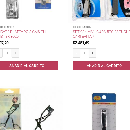
RFUMERIA
PERFUMERIA
ICATE PLATEADO 8 CMS EN
SET 934 MANICURA 5PC ESTUCH
ISTER 8029
CARTERITA *
07,20
$
2.481,69
cate Plateado 8 cms en Blister 8029 cantidad
Set 934 Manicura 5pc Estuche Carteri
AÑADIR AL CARRITO
AÑADIR AL CARRITO