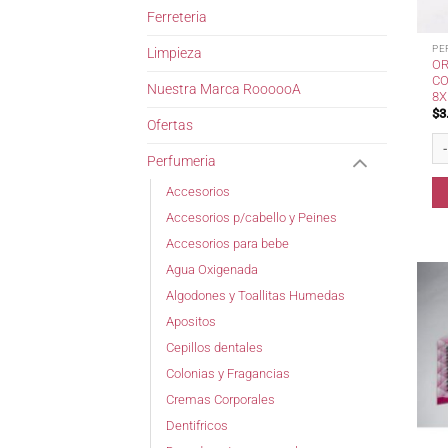
Ferreteria
PE
Limpieza
OR
CO
Nuestra Marca RoooooA
8X
$
3
Ofertas
Or
Perfumeria
Accesorios
Accesorios p/cabello y Peines
Accesorios para bebe
Agua Oxigenada
Algodones y Toallitas Humedas
Apositos
Cepillos dentales
Colonias y Fragancias
Cremas Corporales
Dentifricos