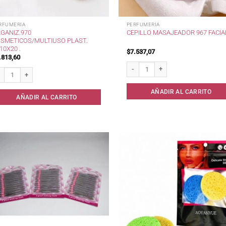
RFUMERIA
PERFUMERIA
GANIZ.970
CEPILLO MASAJEADOR 967 FACIAL
SMETICOS/MULTIUSO PLAST.
10X20 .
$
7.537,07
.813,60
Cepillo Masajeador 967 Facial . cant
ganiz.970 Cosmeticos/Multiuso Plast. 8x10x20 . cantidad
AÑADIR AL CARRITO
AÑADIR AL CARRITO