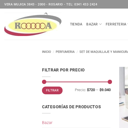
Saltar
VERA MUJICA 3843 - 2000 - ROSARIO - TEL: 0341 432-2424
al
contenido
TIENDA
BAZAR
FERRETERIA
INICIO
/
PERFUMERIA
/
SET DE MAQUILLAJE Y MANICUR
FILTRAR POR PRECIO
Precio
Precio
Precio:
$720
—
$9.040
FILTRAR
mínimo
máximo
CATEGORÍAS DE PRODUCTOS
Bazar