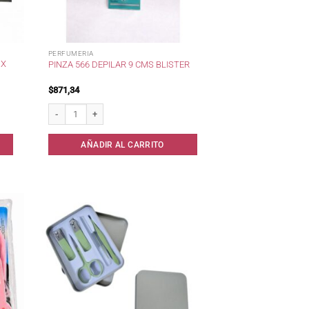
PERFUMERIA
 X
PINZA 566 DEPILAR 9 CMS BLISTER
$
871,34
id cantidad
Pinza 566 Depilar 9 cms Blister cantidad
AÑADIR AL CARRITO