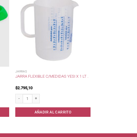
JARRAS
JARRA FLEXIBLE C/MEDIDAS YESI X 1 LT .
$
2.795,10
Jarra flexible c/medidas Yesi x 1 lt . cantidad
AÑADIR AL CARRITO