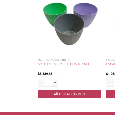
MACETAS Y ACCESORIOS
ENSAL
ENSA
SPLAST /
MACETA UMBRA RED.LISA 18 CMS .
.
$
3.339,43
$
1.98
t / cantidad
Maceta Umbra Red.Lisa 18 cms . cantidad
Ensala
AL CARRITO
AÑADIR AL CARRITO