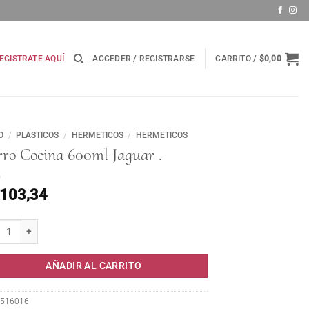
EGISTRATE AQUÍ
ACCEDER / REGISTRARSE
CARRITO /
$
0,00
O
/
PLASTICOS
/
HERMETICOS
/
HERMETICOS
rro Cocina 600ml Jaguar .
.103,34
 Cocina 600ml Jaguar . cantidad
AÑADIR AL CARRITO
516016