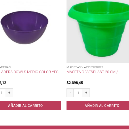
ADERAS
MACETAS Y ACCESORIOS
LADERA BOWLS MEDIO COLOR YESI
MACETA DESESPLAST 20 CM /
2,12
$
2.398,45
dera Bowls Medio Color Yesi . cantidad
Maceta Desesplast 20 cm / cantidad
AÑADIR AL CARRITO
AÑADIR AL CARRITO