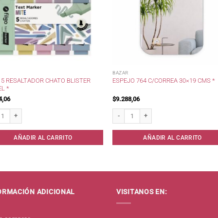
BAZAR
 5 RESALTADOR CHATO BLISTER
ESPEJO 764 C/CORREA 30×19 CMS *
L *
4,06
$
9.288,06
5 Resaltador Chato Blister Pastel * cantidad
Espejo 764 c/Correa 30x19 cms * cantid
AÑADIR AL CARRITO
AÑADIR AL CARRITO
ORMACIÓN ADICIONAL
VISITANOS EN: