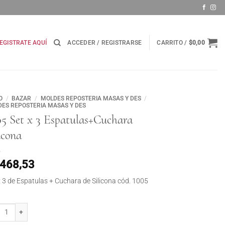
EGISTRATE AQUÍ
ACCEDER / REGISTRARSE
CARRITO /
$
0,00
O
/
BAZAR
/
MOLDES REPOSTERIA MASAS Y DES
/
ES REPOSTERIA MASAS Y DES
05 Set x 3 Espatulas+Cuchara
icona
.468,53
x 3 de Espatulas + Cuchara de Silicona cód. 1005
Set x 3 Espatulas+Cuchara Silicona cantidad