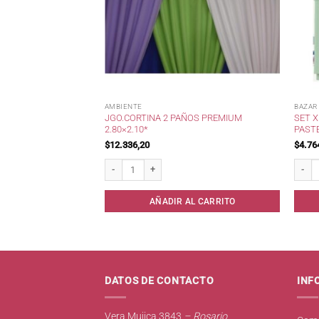
AMBIENTE
BAZAR
ST CORTINA BAÑO
JGO.CORTINA 2 PAÑOS PREMIUM
SET X
2.80×2.10*
PASTE
$
12.336,20
$
4.76
tina Baño 40micrones * cantidad
Jgo.Cortina 2 Paños Premium 2.80x2.10* cantidad
Set x 
AL CARRITO
AÑADIR AL CARRITO
DATOS DE CONTACTO
INF
Vera Mujica 3843
– Rosario