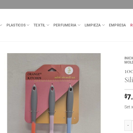
PLASTICOS
TEXTIL
PERFUMERIA
LIMPIEZA
EMPRESA
R
INICI
MOLD
10
Sil
$
7
Set 
1005 