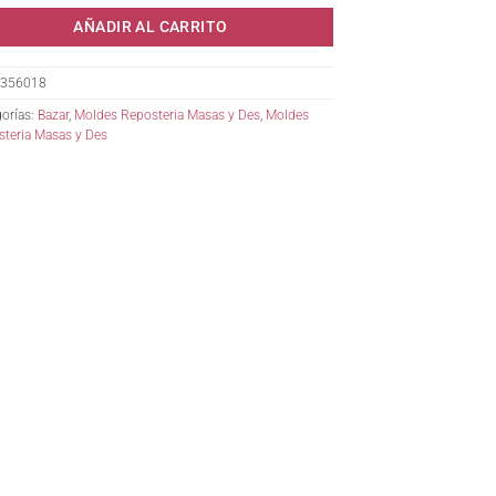
AÑADIR AL CARRITO
356018
orías:
Bazar
,
Moldes Reposteria Masas y Des
,
Moldes
teria Masas y Des