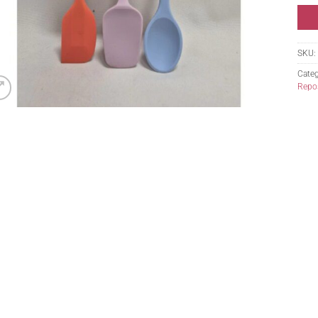
SKU:
Categ
Repos