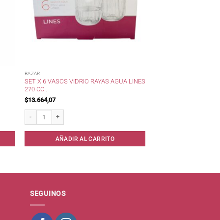
BAZAR
SET X 6 VASOS VIDRIO RAYAS AGUA LINES
270 CC .
$
13.664,07
ad
Set x 6 Vasos Vidrio Rayas Agua Lines 270 cc . cantidad
AÑADIR AL CARRITO
SEGUINOS