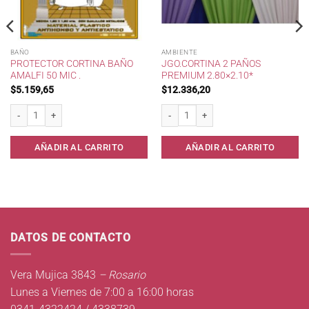
BAÑO
AMBIENTE
PROTECTOR CORTINA BAÑO
JGO.CORTINA 2 PAÑOS
AMALFI 50 MIC .
PREMIUM 2.80×2.10*
$
5.159,65
$
12.336,20
 * cantidad
Protector Cortina Baño Amalfi 50 mic . cantidad
Jgo.Cortina 2 Paños Premium 2.80x2.10
AÑADIR AL CARRITO
AÑADIR AL CARRITO
DATOS DE CONTACTO
Vera Mujica 3843
– Rosario
Lunes a Viernes de 7:00 a 16:00 horas