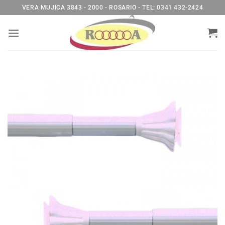
Saltar
VERA MUJICA 3843 - 2000 - ROSARIO - TEL: 0341 432-2424
al
contenido