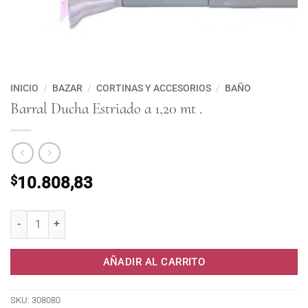
INICIO
/
BAZAR
/
CORTINAS Y ACCESORIOS
/
BAÑO
Barral Ducha Estriado a 1,20 mt .
$
10.808,83
Barral Ducha Estriado a 1,20 mt . cantidad
AÑADIR AL CARRITO
SKU:
308080