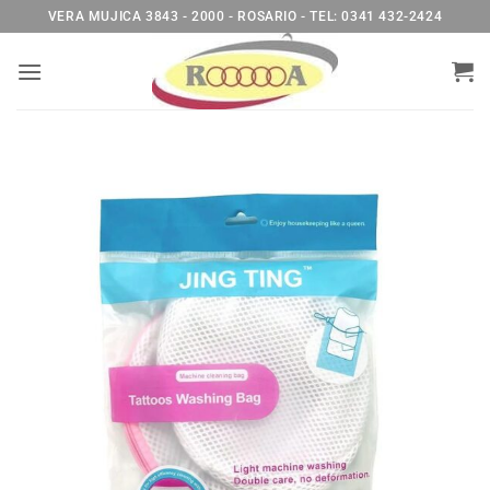
Saltar
VERA MUJICA 3843 - 2000 - ROSARIO - TEL: 0341 432-2424
al
contenido