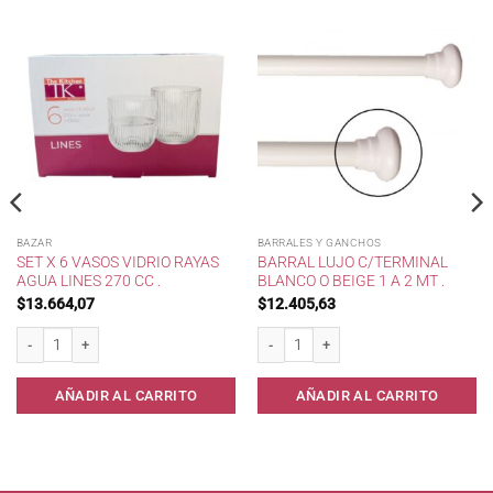
BAZAR
BARRALES Y GANCHOS
SET X 6 VASOS VIDRIO RAYAS
BARRAL LUJO C/TERMINAL
AGUA LINES 270 CC .
BLANCO O BEIGE 1 A 2 MT .
$
13.664,07
$
12.405,63
arera) cantidad
Set x 6 Vasos Vidrio Rayas Agua Lines 270 cc . cantidad
Barral Lujo c/terminal Blanco o Beige 1 a
AÑADIR AL CARRITO
AÑADIR AL CARRITO