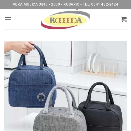
Saltar
VERA MUJICA 3843 - 2000 - ROSARIO - TEL: 0341 432-2424
al
contenido