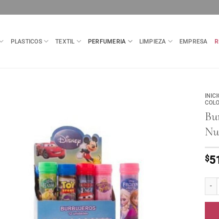
PLASTICOS
TEXTIL
PERFUMERIA
LIMPIEZA
EMPRESA
R
INICI
COLO
Bur
Nu
$
5
Burbu