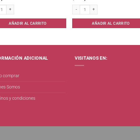
a Red. 2553 Maquillaje x 2 unid cantidad
Preservativo PRIME Mixta x 3 cantidad
AÑADIR AL CARRITO
AÑADIR AL CARRITO
ORMACIÓN ADICIONAL
VISITANOS EN:
 comprar
nes Somos
inos y condiciones