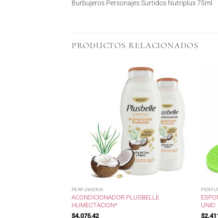
Burbujeros Personajes Surtidos Nutriplus 75ml
PRODUCTOS RELACIONADOS
PERFUMERIA
PERFU
PLUSBELLE
ACONDICIONADOR PLUSBELLE
ESPON
*
HUMECTACION*
UNID
$
4.075,42
$
2.41