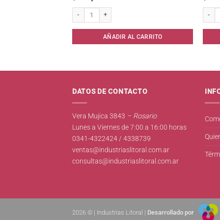
lle Ceramidas/Brillo* cantidad
Acondicionador Plusbelle Humectacion* cantidad
Esponj
AL CARRITO
AÑADIR AL CARRITO
DATOS DE CONTACTO
INF
Vera Mujica 3843
– Rosario
Como
Lunes a Viernes de 7:00 a 16:00 horas
Quie
0341-4322424 / 4338739
ventas@industriaslitoral.com.ar
Térm
consultas@industriaslitoral.com.ar
2026 © | Industrias Litoral |
Desarrollado por