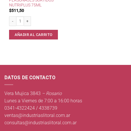
PERSONAJES SURTIDOS
NUTRIPLUS 75ML
$
511,50
Burbujeros Personajes Surtidos Nutriplus 75ml cantidad
AÑADIR AL CARRITO
DATOS DE CONTACTO
Vera Mujica 3843
– Rosario
Lunes a Viernes de 7:00 a 16:00 horas
0341-4322424 / 4338739
ventas@industriaslitoral.com.ar
consultas@industriaslitoral.com.ar