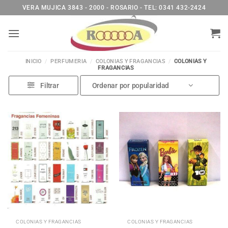
Saltar
VERA MUJICA 3843 - 2000 - ROSARIO - TEL: 0341 432-2424
al
contenido
INICIO
/
PERFUMERIA
/
COLONIAS Y FRAGANCIAS
/
COLONIAS Y
FRAGANCIAS
Filtrar
COLONIAS Y FRAGANCIAS
COLONIAS Y FRAGANCIAS