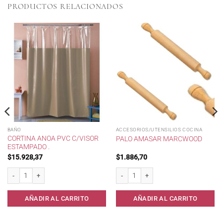
PRODUCTOS RELACIONADOS
BAÑO
ACCESORIOS/UTENSILIOS COCINA
CORTINA ANOA PVC C/VISOR
PALO AMASAR MARCWOOD
ESTAMPADO .
$
15.928,37
$
1.886,70
 a 2 mt . cantidad
Cortina Anoa PVC c/Visor Estampado . cantidad
Palo Amasar Marcwood cantidad
AÑADIR AL CARRITO
AÑADIR AL CARRITO