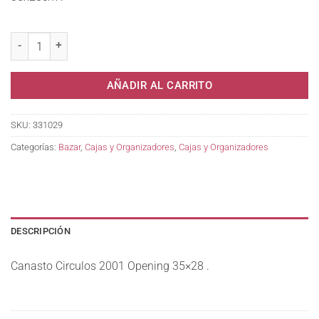
Canasto Circulos 2001 Opening 35x28 . cantidad
AÑADIR AL CARRITO
SKU:
331029
Categorías:
Bazar
,
Cajas y Organizadores
,
Cajas y Organizadores
DESCRIPCIÓN
Canasto Circulos 2001 Opening 35×28 .