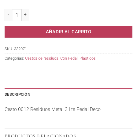
Cesto 0012 Residuos Metal 3 Lts Pedal Deco cantidad
AÑADIR AL CARRITO
SKU:
332071
Categorías:
Cestos de residuos
,
Con Pedal
,
Plasticos
DESCRIPCIÓN
Cesto 0012 Residuos Metal 3 Lts Pedal Deco
PRODUCTOS RELACIONADOS