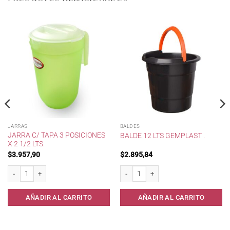
JARRAS
BALDES
JARRA C/ TAPA 3 POSICIONES
BALDE 12 LTS GEMPLAST .
X 2 1/2 LTS.
$
3.957,90
$
2.895,84
 cantidad
Jarra c/ tapa 3 posiciones x 2 1/2 lts. cantidad
Balde 12 lts Gemplast . cantidad
AÑADIR AL CARRITO
AÑADIR AL CARRITO