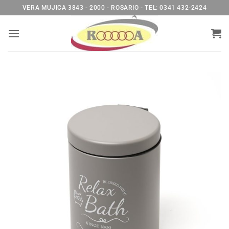
Saltar
VERA MUJICA 3843 - 2000 - ROSARIO - TEL: 0341 432-2424
al
contenido