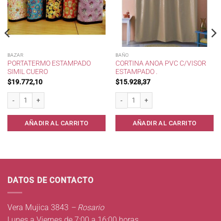
BAZAR
BAÑO
PORTATERMO ESTAMPADO
CORTINA ANOA PVC C/VISOR
SIMIL CUERO
ESTAMPADO .
$
19.772,10
$
15.928,37
 270 cc . cantidad
PortaTermo Estampado Simil Cuero cantidad
Cortina Anoa PVC c/Visor Estampado . 
AÑADIR AL CARRITO
AÑADIR AL CARRITO
DATOS DE CONTACTO
Vera Mujica 3843
– Rosario
Lunes a Viernes de 7:00 a 16:00 horas