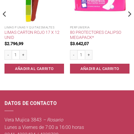
LIMAS P UNAS Y QUITAESMALTES
PERFUMERIA
LIMAS CARTON ROJO 17 X 12
80 PROTECTORES CALIPSO
UNID
MEGAPACK*
$
2.796,99
$
3.642,07
6unid* cantidad
Limas Carton Rojo 17 x 12 unid cantidad
80 Protectores Calipso MegaPack* cant
AÑADIR AL CARRITO
AÑADIR AL CARRITO
DATOS DE CONTACTO
Vera Mujica 3843
– Rosario
Lunes a Viernes de 7:00 a 16:00 horas