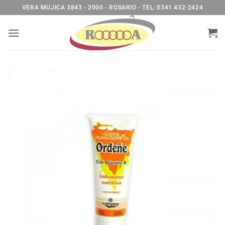
Saltar
VERA MUJICA 3843 - 2000 - ROSARIO - TEL: 0341 432-2424
al
contenido