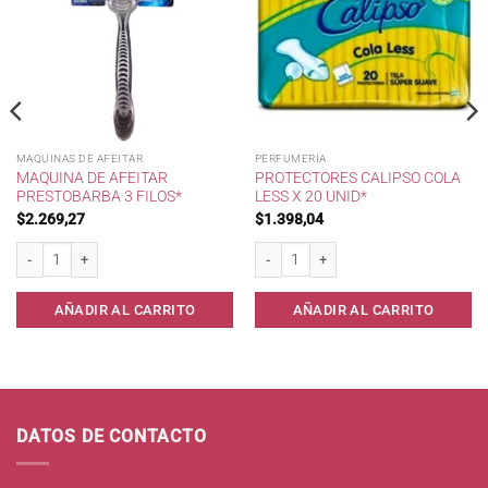
MAQUINAS DE AFEITAR
PERFUMERIA
MAQUINA DE AFEITAR
PROTECTORES CALIPSO COLA
PRESTOBARBA 3 FILOS*
LESS X 20 UNID*
$
2.269,27
$
1.398,04
rillo* cantidad
Maquina de Afeitar Prestobarba 3 Filos* cantidad
Protectores Calipso cola less x 20 unid*
AÑADIR AL CARRITO
AÑADIR AL CARRITO
DATOS DE CONTACTO