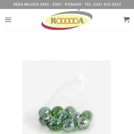
Saltar
VERA MUJICA 3843 - 2000 - ROSARIO - TEL: 0341 432-2424
al
contenido