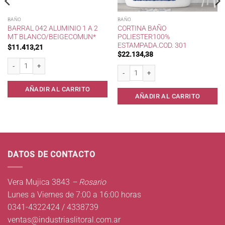
BAÑO
BAÑO
BARRAL 042 ALUMINIO 1 A 2
CORTINA BAÑO
MT BLANCO/BEIGECOMUN*
POLIESTER100%
ESTAMPADA.COD. 301
$
11.413,21
$
22.134,38
t. cantidad
Barral 042 Aluminio 1 a 2 mt Blanco/BeigeComun* cantidad
Cortina Baño Poliester100% Estampada.
AÑADIR AL CARRITO
AÑADIR AL CARRITO
DATOS DE CONTACTO
Vera Mujica 3843
– Rosario
Lunes a Viernes de 7:00 a 16:00 horas
0341-4322424 / 4338739
ventas@industriaslitoral.com.ar