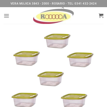
Saltar
VERA MUJICA 3843 - 2000 - ROSARIO - TEL: 0341 432-2424
al
contenido