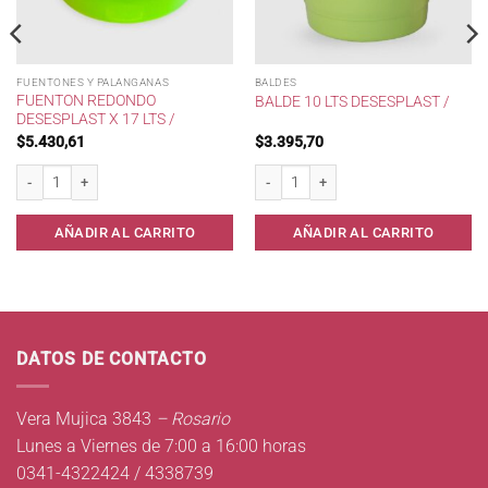
FUENTONES Y PALANGANAS
BALDES
FUENTON REDONDO
BALDE 10 LTS DESESPLAST /
DESESPLAST X 17 LTS /
$
5.430,61
$
3.395,70
atriplaster. cantidad
Fuenton redondo Desesplast x 17 lts / cantidad
Balde 10 lts Desesplast / cantidad
AÑADIR AL CARRITO
AÑADIR AL CARRITO
DATOS DE CONTACTO
Vera Mujica 3843
– Rosario
Lunes a Viernes de 7:00 a 16:00 horas
0341-4322424 / 4338739