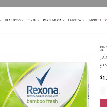
PLASTICOS
TEXTIL
PERFUMERIA
LIMPIEZA
EMPRESA
R
INICI
JABO
Ja
grs
$
1
Jabo