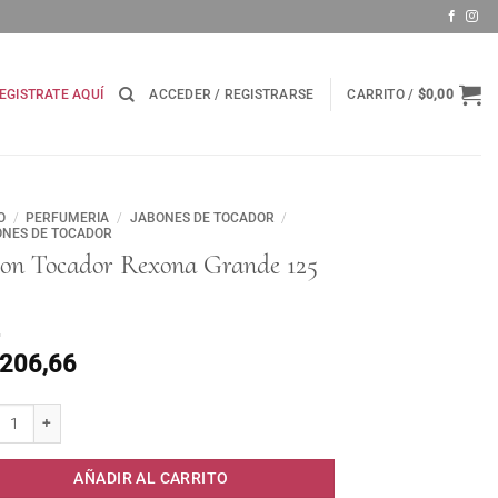
EGISTRATE AQUÍ
ACCEDER / REGISTRARSE
CARRITO /
$
0,00
O
/
PERFUMERIA
/
JABONES DE TOCADOR
/
NES DE TOCADOR
bon Tocador Rexona Grande 125
.206,66
n Tocador Rexona Grande 125 grs cantidad
AÑADIR AL CARRITO