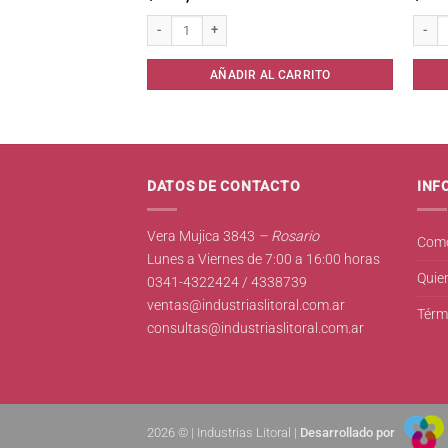
der 20 vol x 100 cc cantidad
Acondicionador Plusbelle Ceramidas/Brillo* cantidad
Tampon
AL CARRITO
AÑADIR AL CARRITO
DATOS DE CONTACTO
INF
Vera Mujica 3843
– Rosario
Como
Lunes a Viernes de 7:00 a 16:00 horas
Quie
0341-4322424 / 4338739
ventas@industriaslitoral.com.ar
Térm
consultas@industriaslitoral.com.ar
2026 © | Industrias Litoral |
Desarrollado por