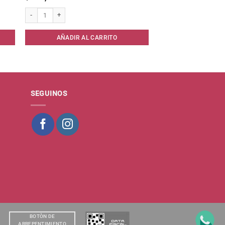
ntidad
Esponja Red. 2553 Maquillaje x 2 unid cantidad
AÑADIR AL CARRITO
SEGUINOS
BOTÒN DE
ARREPENTIMIENTO