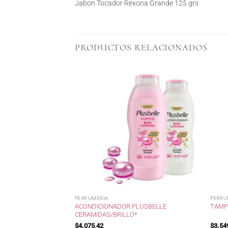
Jabon Tocador Rexona Grande 125 grs
PRODUCTOS RELACIONADOS
PERFUMERIA
PERFU
A SUNDER 20 VOL X
ACONDICIONADOR PLUSBELLE
TAMPO
CERAMIDAS/BRILLO*
$
4.075,42
$
3.54