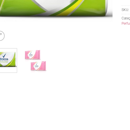
SKU:
Categ
Perfu