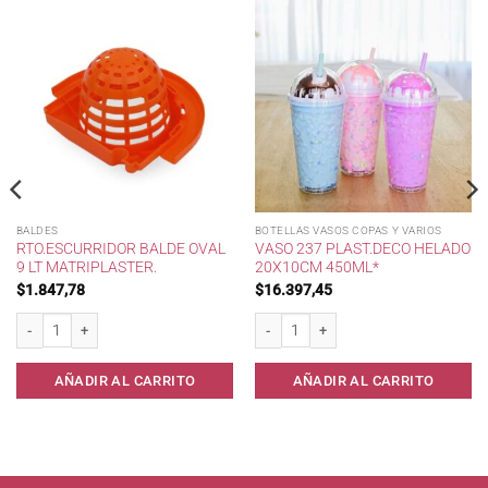
BALDES
BOTELLAS VASOS COPAS Y VARIOS
RTO.ESCURRIDOR BALDE OVAL
VASO 237 PLAST.DECO HELADO
9 LT MATRIPLASTER.
20X10CM 450ML*
$
1.847,78
$
16.397,45
Rto.Escurridor Balde Oval 9 lt Matriplaster. cantidad
Vaso 237 Plast.Deco Helado 20x10cm 4
or. cantidad
AÑADIR AL CARRITO
AÑADIR AL CARRITO