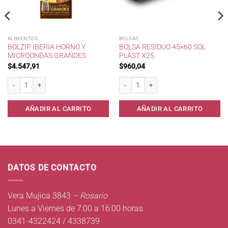
ALIMENTOS
BOLSAS
BOLZIP IBERIA HORNO Y
BOLSA RESIDUO 45×60 SOL
MICROONDAS GRANDES
PLAST X25
$
4.547,91
$
960,04
Bolzip Iberia Horno y Microondas Grandes cantidad
Bolsa Residuo 45x60 Sol Plast x25 cant
AÑADIR AL CARRITO
AÑADIR AL CARRITO
DATOS DE CONTACTO
Vera Mujica 3843
– Rosario
Lunes a Viernes de 7:00 a 16:00 horas
0341-4322424 / 4338739