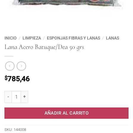
INICIO
/
LIMPIEZA
/
ESPONJAS FIBRAS Y LANAS
/
LANAS
Lana Acero Batuque/Dea 50 grs
$
785,46
Lana Acero Batuque/Dea 50 grs cantidad
AÑADIR AL CARRITO
SKU:
144008