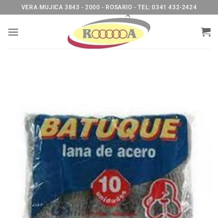
Saltar
VERA MUJICA 3843 - 2000 - ROSARIO - TEL: 0341 432-2424
al
contenido