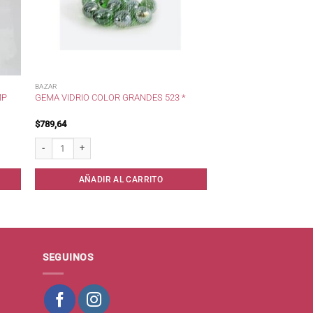
BAZAR
MP
GEMA VIDRIO COLOR GRANDES 523 *
$
789,64
l 500cc. cantidad
Gema Vidrio Color Grandes 523 * cantidad
AÑADIR AL CARRITO
SEGUINOS