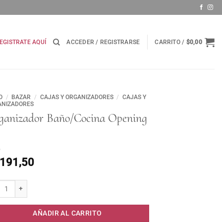
EGISTRATE AQUÍ
ACCEDER / REGISTRARSE
CARRITO /
$
0,00
O
/
BAZAR
/
CAJAS Y ORGANIZADORES
/
CAJAS Y
ANIZADORES
ganizador Baño/Cocina Opening
.191,50
nizador Baño/Cocina Opening . cantidad
AÑADIR AL CARRITO