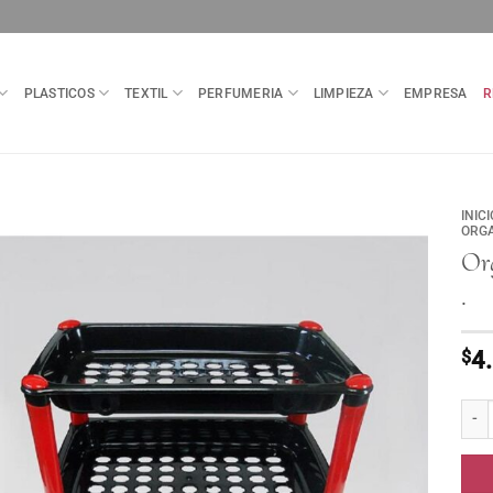
PLASTICOS
TEXTIL
PERFUMERIA
LIMPIEZA
EMPRESA
R
INICI
ORG
Or
.
$
4
Orga