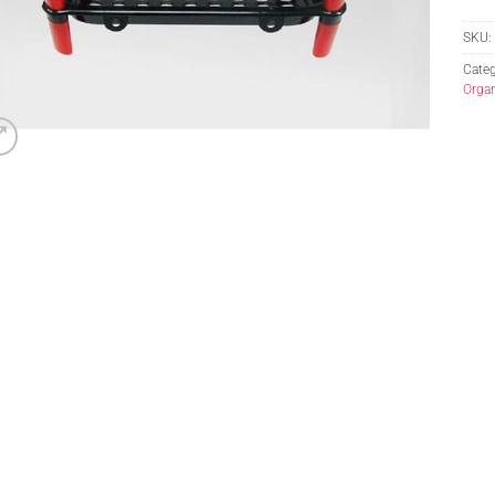
SKU:
Categ
Orga