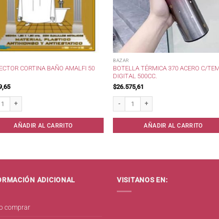
BAZAR
ECTOR CORTINA BAÑO AMALFI 50
BOTELLA TÉRMICA 370 ACERO C/TE
DIGITAL 500CC.
9,65
$
26.575,61
tor Cortina Baño Amalfi 50 mic . cantidad
Botella Térmica 370 Acero c/Temp Digita
AÑADIR AL CARRITO
AÑADIR AL CARRITO
ORMACIÓN ADICIONAL
VISITANOS EN:
 comprar