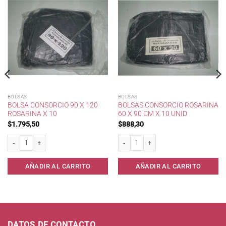
BOLSAS
BOLSAS
BOLSA CONSORCIO 90 X 120
BOLSAS CONSORCIO ROSARINA
ROSARINA X 10
60 X 90 CM X 10 UNID
$
1.795,50
$
888,30
cantidad
Bolsa Consorcio 90 x 120 Rosarina x 10 cantidad
Bolsas consorcio Rosarina 60 x 90 cm x
AÑADIR AL CARRITO
AÑADIR AL CARRITO
DATOS DE CONTACTO