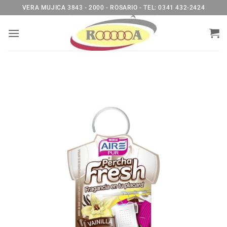
Saltar
VERA MUJICA 3843 - 2000 - ROSARIO - TEL: 0341 432-2424
al
contenido