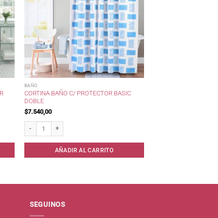
BAÑO
OR
CORTINA BAÑO C/ PROTECTOR BASIC
DOBLE
$
7.540,00
 * cantidad
Cortina Baño c/ protector Basic Doble cantidad
AÑADIR AL CARRITO
SEGUINOS