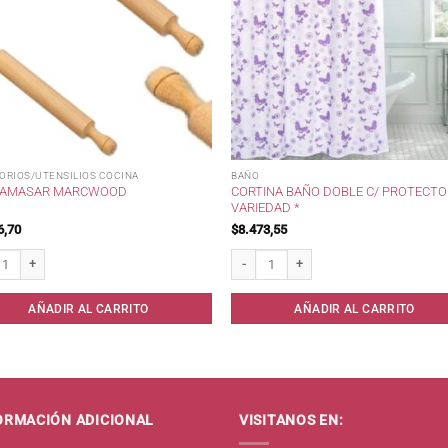
ORIOS/UTENSILIOS COCINA
BAÑO
CORTINA BAÑO DOBLE C/ PROTECT
 AMASAR MARCWOOD
VARIEDAD *
6,70
$
8.473,55
Amasar Marcwood cantidad
Cortina Baño Doble c/ protector Variedad
AÑADIR AL CARRITO
AÑADIR AL CARRITO
ORMACIÓN ADICIONAL
VISITANOS EN: