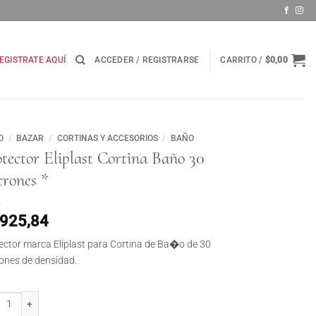
EGISTRATE AQUÍ
ACCEDER / REGISTRARSE
CARRITO /
$
0,00
O
/
BAZAR
/
CORTINAS Y ACCESORIOS
/
BAÑO
tector Eliplast Cortina Baño 30
crones *
.925,84
ector marca Eliplast para Cortina de Ba�o de 30
ones de densidad.
ctor Eliplast Cortina Baño 30 micrones * cantidad