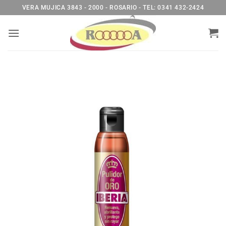
Saltar
VERA MUJICA 3843 - 2000 - ROSARIO - TEL: 0341 432-2424
al
contenido