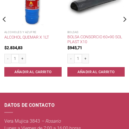
ALCOHOLES Y AZUFRE
BOLSAS
BOLSA CONSORCIO 60×90 SOL
ALCOHOL QUEMAR X 1LT
PLAST X10
$
2.834,83
$
945,71
ntidad
Alcohol Quemar x 1lt cantidad
Bolsa Consorcio 60x90 Sol Plast x10 ca
AÑADIR AL CARRITO
AÑADIR AL CARRITO
DATOS DE CONTACTO
Vera Mujica 3843
– Rosario
Lunes a Viernes de 7:00 a 16:00 horas