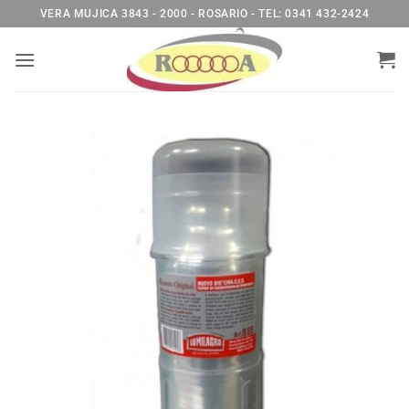
Saltar
VERA MUJICA 3843 - 2000 - ROSARIO - TEL: 0341 432-2424
al
contenido