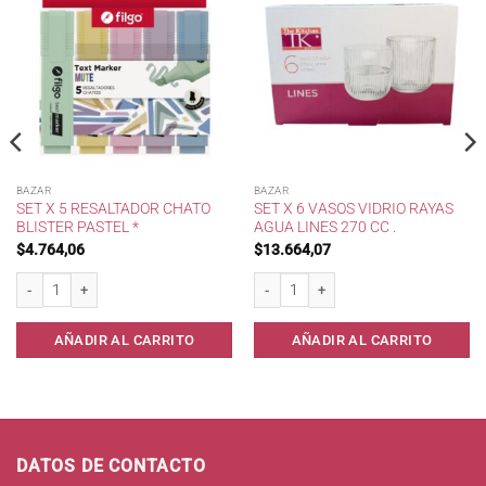
BAZAR
BAZAR
SET X 5 RESALTADOR CHATO
SET X 6 VASOS VIDRIO RAYAS
BLISTER PASTEL *
AGUA LINES 270 CC .
$
4.764,06
$
13.664,07
 cantidad
Set x 5 Resaltador Chato Blister Pastel * cantidad
Set x 6 Vasos Vidrio Rayas Agua Lines 2
AÑADIR AL CARRITO
AÑADIR AL CARRITO
DATOS DE CONTACTO