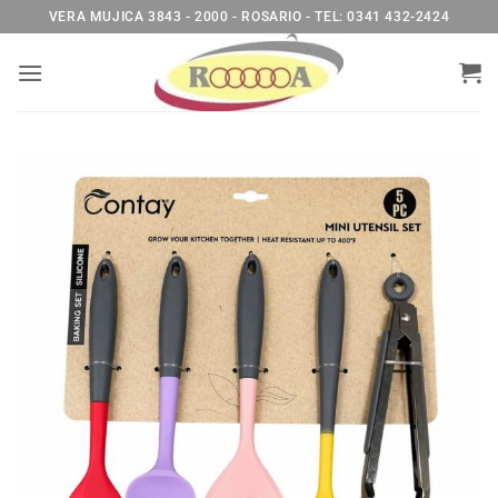
Saltar
VERA MUJICA 3843 - 2000 - ROSARIO - TEL: 0341 432-2424
al
contenido