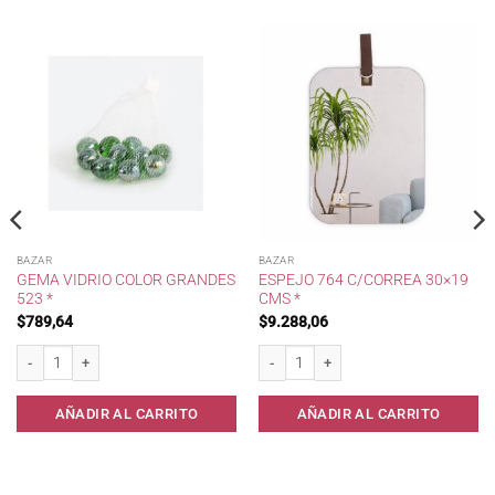
BAZAR
BAZAR
GEMA VIDRIO COLOR GRANDES
ESPEJO 764 C/CORREA 30×19
523 *
CMS *
$
789,64
$
9.288,06
 * cantidad
Gema Vidrio Color Grandes 523 * cantidad
Espejo 764 c/Correa 30x19 cms * canti
AÑADIR AL CARRITO
AÑADIR AL CARRITO