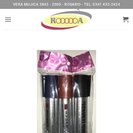
Saltar
VERA MUJICA 3843 - 2000 - ROSARIO - TEL: 0341 432-2424
al
contenido