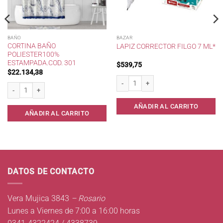
BAÑO
BAZAR
CORTINA BAÑO
LAPIZ CORRECTOR FILGO 7 ML*
POLIESTER100%
ESTAMPADA.COD. 301
$
539,75
$
22.134,38
egro * cantidad
Lapiz Corrector Filgo 7 ml* cantidad
Cortina Baño Poliester100% Estampada.cod. 301 cantidad
AÑADIR AL CARRITO
AÑADIR AL CARRITO
DATOS DE CONTACTO
Vera Mujica 3843
– Rosario
Lunes a Viernes de 7:00 a 16:00 horas