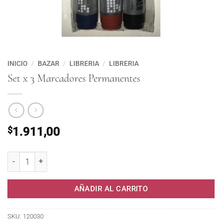
INICIO
/
BAZAR
/
LIBRERIA
/
LIBRERIA
Set x 3 Marcadores Permanentes
$
1.911,00
Set x 3 Marcadores Permanentes cantidad
AÑADIR AL CARRITO
SKU:
120030