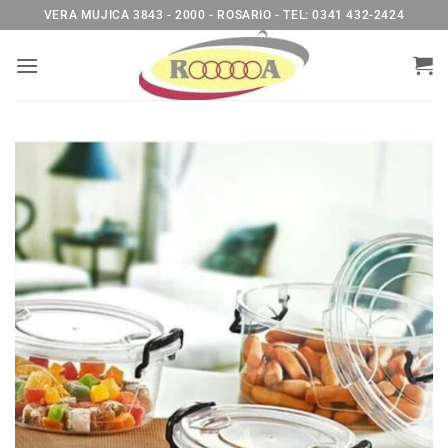
Saltar
VERA MUJICA 3843 - 2000 - ROSARIO - TEL: 0341 432-2424
al
contenido