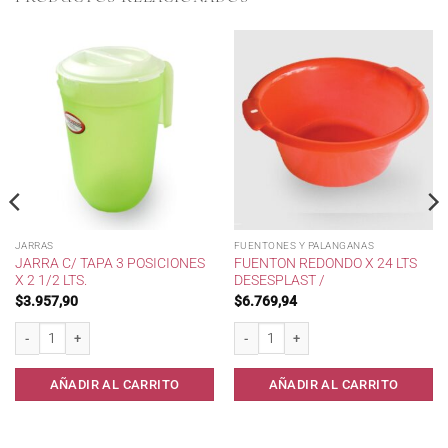
JARRAS
FUENTONES Y PALANGANAS
JARRA C/ TAPA 3 POSICIONES
FUENTON REDONDO X 24 LTS
X 2 1/2 LTS.
DESESPLAST /
$
3.957,90
$
6.769,94
atriplaster. cantidad
Jarra c/ tapa 3 posiciones x 2 1/2 lts. cantidad
Fuenton Redondo x 24 lts Desesplast / 
AÑADIR AL CARRITO
AÑADIR AL CARRITO