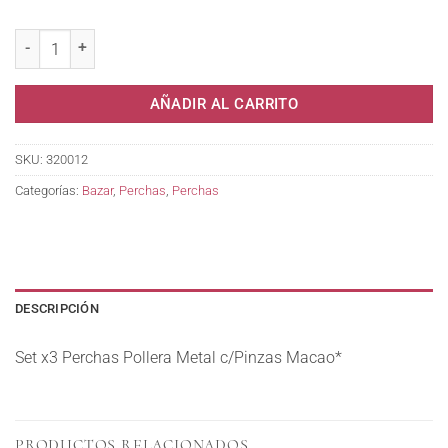
Set x3 Perchas Pollera Metal c/Pinzas Macao* cantidad
AÑADIR AL CARRITO
SKU:
320012
Categorías:
Bazar
,
Perchas
,
Perchas
DESCRIPCIÓN
Set x3 Perchas Pollera Metal c/Pinzas Macao*
PRODUCTOS RELACIONADOS