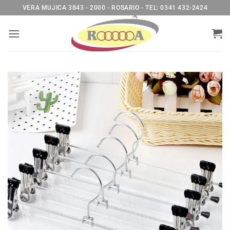
Saltar
VERA MUJICA 3843 - 2000 - ROSARIO - TEL: 0341 432-2424
al
contenido