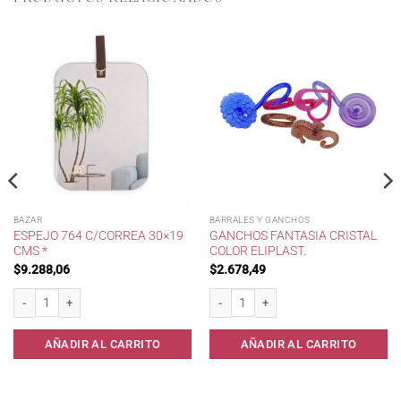
BAZAR
BARRALES Y GANCHOS
ESPEJO 764 C/CORREA 30×19
GANCHOS FANTASIA CRISTAL
CMS *
COLOR ELIPLAST.
$
9.288,06
$
2.678,49
Espejo 764 c/Correa 30x19 cms * cantidad
Ganchos Fantasia Cristal Color Eliplast.
AÑADIR AL CARRITO
AÑADIR AL CARRITO