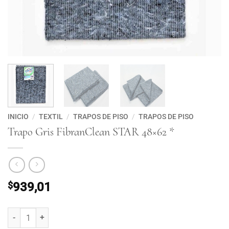
INICIO
/
TEXTIL
/
TRAPOS DE PISO
/
TRAPOS DE PISO
Trapo Gris FibranClean STAR 48×62 *
$
939,01
Trapo Gris FibranClean STAR 48x62 * cantidad