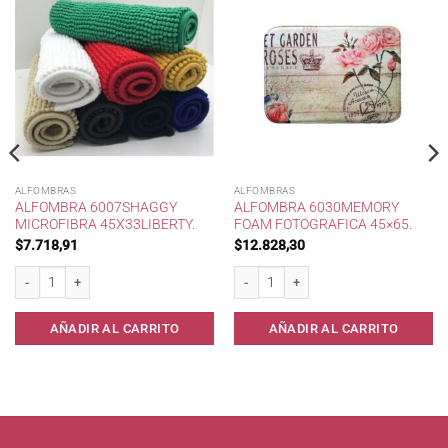
ALFOMBRAS
ALFOMBRAS
ALFOMBRA 6007SHAGGY
ALFOMBRA 6030MEMORY
MICROFIBRA 45X33LIBERTY.
FOAM FOTOGRAFICA 45×65.
$
7.718,91
$
12.828,30
Alfombra 6007Shaggy Microfibra 45x33Liberty. cantidad
Alfombra 6030Memory Foam Fotografica
o 100x30cm* cantidad
AÑADIR AL CARRITO
AÑADIR AL CARRITO