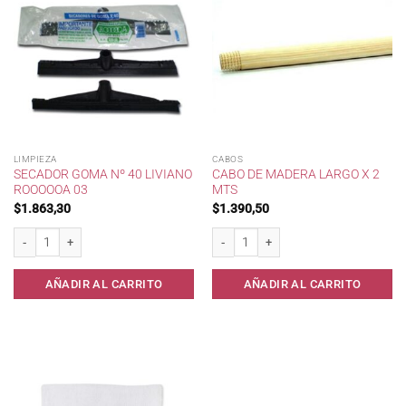
LIMPIEZA
CABOS
SECADOR GOMA Nº 40 LIVIANO
CABO DE MADERA LARGO X 2
ROOOOOA 03
MTS
$
1.863,30
$
1.390,50
Secador goma nº 40 liviano RoooooA 03 cantidad
Cabo de madera largo x 2 mts cantidad
AÑADIR AL CARRITO
AÑADIR AL CARRITO