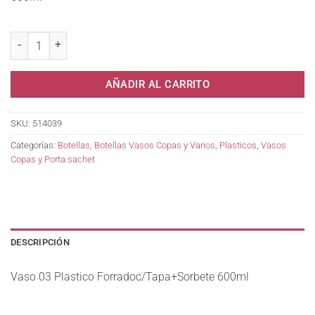
Vaso 03 Plastico Forradoc/Tapa+Sorbete 600ml cantidad
AÑADIR AL CARRITO
SKU:
514039
Categorías:
Botellas
,
Botellas Vasos Copas y Varios
,
Plasticos
,
Vasos
Copas y Porta sachet
DESCRIPCIÓN
Vaso 03 Plastico Forradoc/Tapa+Sorbete 600ml