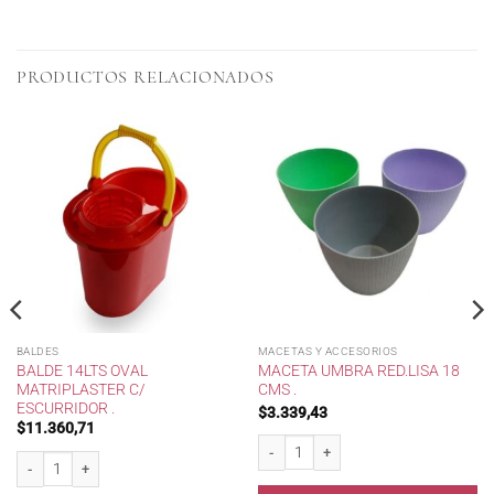
PRODUCTOS RELACIONADOS
BALDES
MACETAS Y ACCESORIOS
BALDE 14LTS OVAL
MACETA UMBRA RED.LISA 18
MATRIPLASTER C/
CMS .
ESCURRIDOR .
$
3.339,43
$
11.360,71
a cantidad
Maceta Umbra Red.Lisa 18 cms . cantid
Balde 14lts oval Matriplaster c/ escurridor . cantidad