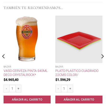
TAMBIÉN TE RECOMENDAMOS…
BAZAR
BAZAR
VASO CERVEZA PINTA 540ML
PLATO PLASTICO CUADRADO
DECO CRYSTALROCK*
22CMS COLOR/
$
4.965,40
$
1.596,29
 cantidad
Vaso Cerveza PINTA 540ml Deco CrystalRock* cantidad
Plato Plastico Cuadrado 22cms Color/ c
AÑADIR AL CARRITO
AÑADIR AL CARRITO