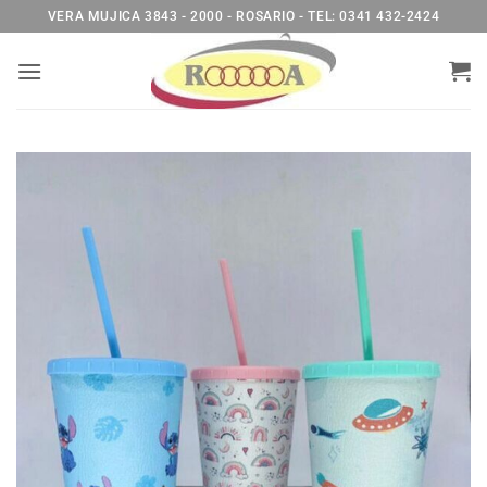
Saltar
VERA MUJICA 3843 - 2000 - ROSARIO - TEL: 0341 432-2424
al
contenido