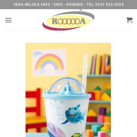
Saltar
VERA MUJICA 3843 - 2000 - ROSARIO - TEL: 0341 432-2424
al
contenido