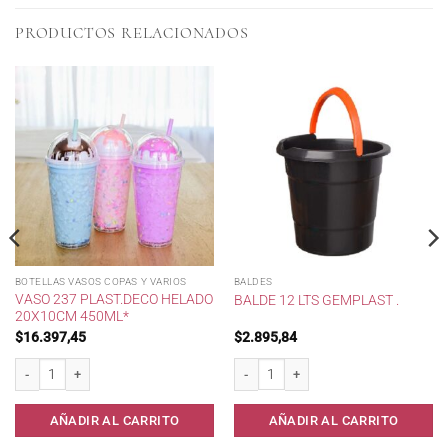
PRODUCTOS RELACIONADOS
BOTELLAS VASOS COPAS Y VARIOS
BALDES
VASO 237 PLAST.DECO HELADO
BALDE 12 LTS GEMPLAST .
20X10CM 450ML*
$
16.397,45
$
2.895,84
Vaso 237 Plast.Deco Helado 20x10cm 450ml* cantidad
Balde 12 lts Gemplast . cantidad
AÑADIR AL CARRITO
AÑADIR AL CARRITO