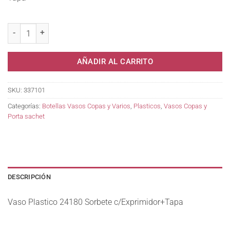
Vaso Plastico 24180 Sorbete c/Exprimidor+Tapa cantidad
AÑADIR AL CARRITO
SKU:
337101
Categorías:
Botellas Vasos Copas y Varios
,
Plasticos
,
Vasos Copas y
Porta sachet
DESCRIPCIÓN
Vaso Plastico 24180 Sorbete c/Exprimidor+Tapa