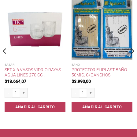
BAZAR
BAÑO
SET X 6 VASOS VIDRIO RAYAS
PROTECTOR ELIPLAST BAÑO
AGUA LINES 270 CC .
50MIC. C/GANCHOS
$
13.664,07
$
3.990,00
Set x 6 Vasos Vidrio Rayas Agua Lines 270 cc . cantidad
Protector Eliplast Baño 50mic. c/Ganch
AÑADIR AL CARRITO
AÑADIR AL CARRITO