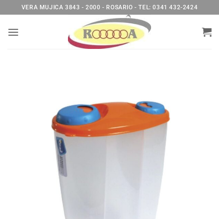
Saltar
VERA MUJICA 3843 - 2000 - ROSARIO - TEL: 0341 432-2424
al
contenido