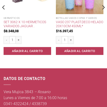
HERMETICOS
BOTELLAS VASOS COPAS Y VARIOS
SET 3062 X 10 HERMETICOS
VASO 237 PLAST.DECO HELADO
VARIADOS JAGUAR .
20X10CM 450ML*
$
8.348,08
$
16.397,45
last * cantidad
Set 3062 x 10 Hermeticos Variados Jaguar . cantidad
Vaso 237 Plast.Deco Helado 20x10cm 4
AÑADIR AL CARRITO
AÑADIR AL CARRITO
DATOS DE CONTACTO
Vera Mujica 3843
– Rosario
Lunes a Viernes de 7:00 a 16:00 horas
0341-4322424 / 4338739