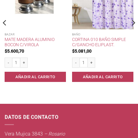
BAZAR
BAÑO
MATE MADERA ALUMINIO
CORTINA 010 BAÑO SIMPLE
BOCON C/VIROLA
C/GANCHO ELIPLAST.
$
5.600,70
$
5.081,00
Mate Madera Aluminio Bocon c/Virola cantidad
Cortina 010 Baño Simple c/Gancho Elipl
AÑADIR AL CARRITO
AÑADIR AL CARRITO
DATOS DE CONTACTO
Vera Mujica 3843
– Rosario