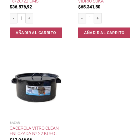
18/20/22 CMS
VIDRIO SUKA
$
36.576,92
$
65.341,50
Set x3 Cacerolas Enlozadas t/Vidrio 18/20/22 cms cantidad
Set x 3 Cacerolas Enlozadas Tapa de
AÑADIR AL CARRITO
AÑADIR AL CARRITO
BAZAR
CACEROLA VITRO CLEAN
ENLOZADA Nº 22 KUFO .