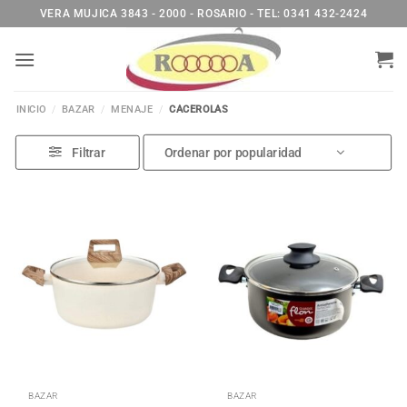
Saltar
VERA MUJICA 3843 - 2000 - ROSARIO - TEL: 0341 432-2424
al
contenido
INICIO
/
BAZAR
/
MENAJE
/
CACEROLAS
Filtrar
BAZAR
BAZAR