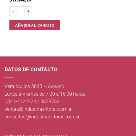
$
17.946,96
Cacerola Vitro Clean Enlozada Nº 22 Kufo . cantidad
AÑADIR AL CARRITO
DATOS DE CONTACTO
Vera Mujica 3843
– Rosario
Lunes a Viernes de 7:00 a 16:00 horas
0341-4322424 / 4338739
ventas@industriaslitoral.com.ar
consultas@industriaslitoral.com.ar