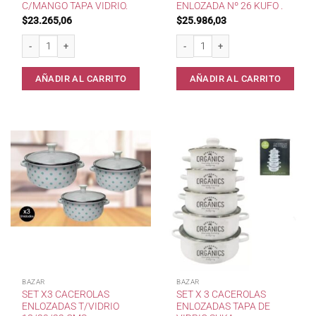
C/MANGO TAPA VIDRIO.
ENLOZADA Nº 26 KUFO .
$
23.265,06
$
25.986,03
Cacerola Guadix 18cm c/Mango Tapa Vidrio. cantidad
Cacerola Vitro Clean Enlozada Nº 26 
AÑADIR AL CARRITO
AÑADIR AL CARRITO
BAZAR
BAZAR
SET X3 CACEROLAS
SET X 3 CACEROLAS
ENLOZADAS T/VIDRIO
ENLOZADAS TAPA DE