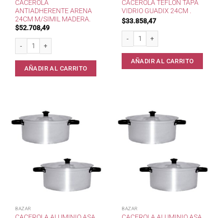
CACEROLA
CACEROLA TEFLON TAPA
ANTIADHERENTE ARENA
VIDRIO GUADIX 24CM .
24CM M/SIMIL MADERA.
$
33.858,47
$
52.708,49
Cacerola Teflon Tapa Vidrio GUADIX 
Cacerola Antiadherente Arena 24cm M/Simil Madera. cantidad
AÑADIR AL CARRITO
AÑADIR AL CARRITO
BAZAR
BAZAR
CACEROLA ALUMINIO ASA
CACEROLA ALUMINIO ASA