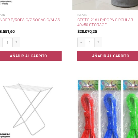
ZAR
BAZAR
CESTO 2161 P/ROPA CIRCULAR
NDER P/ROPA C/7 SOGAS C/ALAS
40×50 STORAGE
8.551,60
$
23.070,25
nder p/Ropa c/7 Sogas c/Alas cantidad
Cesto 2161 p/Ropa Circular 40x50 S
AÑADIR AL CARRITO
AÑADIR AL CARRITO