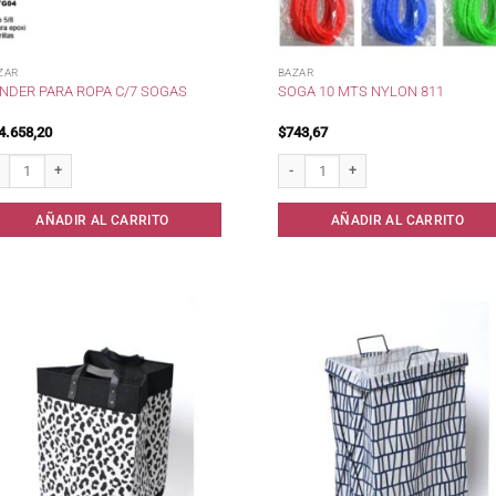
ZAR
BAZAR
NDER PARA ROPA C/7 SOGAS
SOGA 10 MTS NYLON 811
4.658,20
$
743,67
nder para Ropa c/7 sogas cantidad
Soga 10 mts Nylon 811 cantidad
AÑADIR AL CARRITO
AÑADIR AL CARRITO