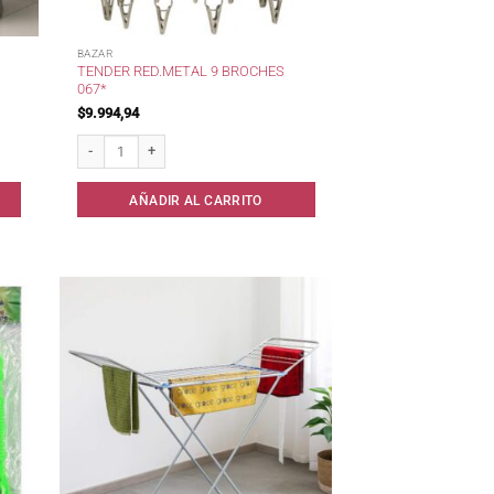
BAZAR
TENDER RED.METAL 9 BROCHES
067*
$
9.994,94
torage cantidad
Tender Red.Metal 9 Broches 067* cantidad
AÑADIR AL CARRITO