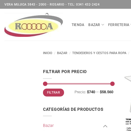
Saltar
VERA MUJICA 3843 - 2000 - ROSARIO - TEL: 0341 432-2424
al
contenido
TIENDA
BAZAR
FERRETERIA
INICIO
/
BAZAR
/
TENDEDEROS Y CESTOS PARA ROPA
/
FILTRAR POR PRECIO
Precio
Precio
Precio:
$740
—
$58.560
FILTRAR
mínimo
máximo
CATEGORÍAS DE PRODUCTOS
Bazar