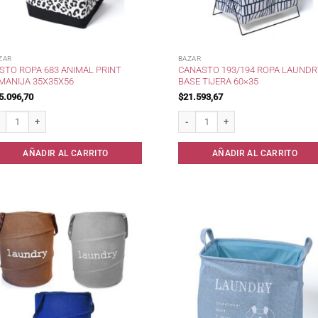
ZAR
BAZAR
STO ROPA 683 ANIMAL PRINT
CANASTO 193/194 ROPA LAUNDR
MANIJA 35X35X56
BASE TIJERA 60×35
5.096,70
$
21.593,67
sto Ropa 683 Animal Print c/Manija 35x35x56 cantidad
Canasto 193/194 Ropa Laundry Base 
AÑADIR AL CARRITO
AÑADIR AL CARRITO