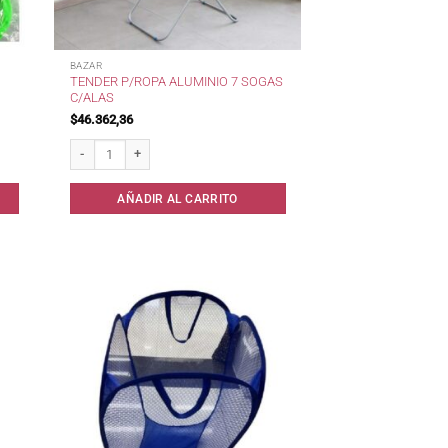
BAZAR
TENDER P/ROPA ALUMINIO 7 SOGAS
C/ALAS
$
46.362,36
Tender p/Ropa Aluminio 7 Sogas c/Alas cantidad
AÑADIR AL CARRITO