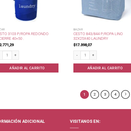
ZAR
BAZAR
STO 3103 P/ROPA REDONDO
CESTO 843/844 P/ROPA LINO
CIERRE 40×50 .
32X25X40 LAUNDRY
2.771,29
$
17.398,07
sto 3103 p/Ropa Redondo c/Cierre 40x50 . cantidad
Cesto 843/844 p/Ropa Lino 32x25x4
AÑADIR AL CARRITO
AÑADIR AL CARRITO
1
2
3
4
ORMACIÓN ADICIONAL
VISITANOS EN: