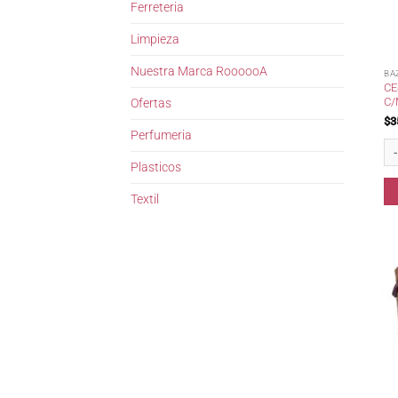
Ferreteria
Limpieza
Nuestra Marca RoooooA
BA
CE
C/
Ofertas
$
3
Perfumeria
Ce
Plasticos
Textil