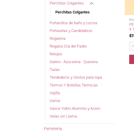
Perchitas Colgantes
Perchitas Colgantes
BA
Portarollos de baño y cocina
PE
X 
Portavelas y Candelabros
$
7
Regaleria
Per
Regalos Dia del Padre
Relojes
Salero - Azucarera - Quesera
Tazas
Tendederos y Cestos para ropa
Termos Y Botellas Termicas
Vajilla
Varios
Vasos Vidrio Aluminio y Acero
Velas sin Llama
Ferreteria