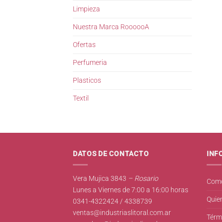
Limpieza
Nuestra Marca RoooooA
Ofertas
Perfumeria
Plasticos
Textil
DATOS DE CONTACTO
INF
Vera Mujica 3843
– Rosario
Como
Lunes a Viernes de 7:00 a 16:00 horas
Quie
0341-4322424 / 4338739
ventas@industriaslitoral.com.ar
Térm