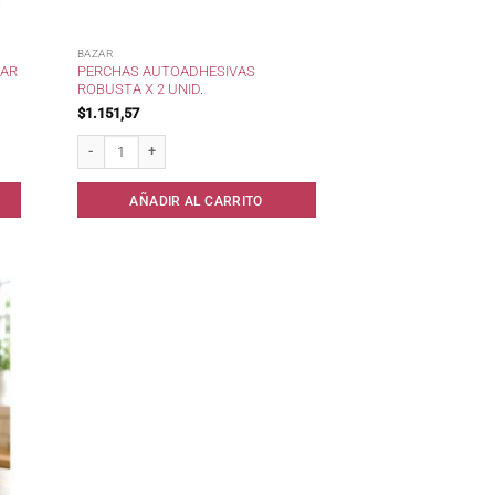
BAZAR
KAR
PERCHAS AUTOADHESIVAS
ROBUSTA X 2 UNID.
$
1.151,57
d . cantidad
Perchas autoadhesivas Robusta x 2 unid. cantidad
AÑADIR AL CARRITO