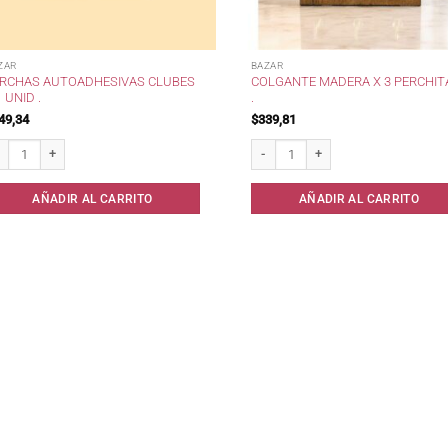
ZAR
BAZAR
RCHAS AUTOADHESIVAS CLUBES
COLGANTE MADERA X 3 PERCHIT
1 UNID .
.
49,34
$
339,81
chas autoadhesivas clubes x 1 unid . cantidad
Colgante Madera x 3 Perchitas . cant
AÑADIR AL CARRITO
AÑADIR AL CARRITO