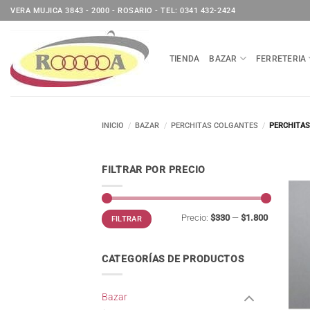
Saltar
VERA MUJICA 3843 - 2000 - ROSARIO - TEL: 0341 432-2424
al
contenido
TIENDA
BAZAR
FERRETERIA
INICIO
/
BAZAR
/
PERCHITAS COLGANTES
/
PERCHITAS
FILTRAR POR PRECIO
Precio
Precio
Precio:
$330
—
$1.800
FILTRAR
mínimo
máximo
CATEGORÍAS DE PRODUCTOS
Bazar