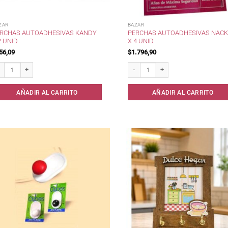
ZAR
BAZAR
RCHAS AUTOADHESIVAS KANDY
PERCHAS AUTOADHESIVAS NAC
2 UNID .
X 4 UNID .
56,09
$
1.796,90
rchas autoadhesivas Kandy x 2 unid . cantidad
Perchas autoadhesivas Nackar x 4 uni
AÑADIR AL CARRITO
AÑADIR AL CARRITO