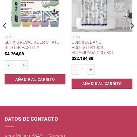
BAZAR
BAÑO
SET X 5 RESALTADOR CHATO
CORTINA BAÑO
BLISTER PASTEL *
POLIESTER100%
ESTAMPADA.COD. 301
$
4.764,06
$
22.134,38
00 * cantidad
Set x 5 Resaltador Chato Blister Pastel * cantidad
Cortina Baño Poliester100% Estampada.
AÑADIR AL CARRITO
AÑADIR AL CARRITO
DATOS DE CONTACTO
Vera Mujica 3843
– Rosario