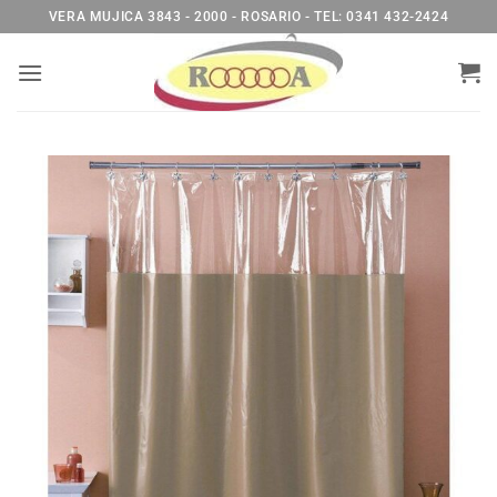
Saltar
VERA MUJICA 3843 - 2000 - ROSARIO - TEL: 0341 432-2424
al
contenido