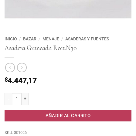
INICIO
/
BAZAR
/
MENAJE
/
ASADERAS Y FUENTES
Asadera Graneada Rect.N30
$
4.447,17
Asadera Graneada Rect.N30 cantidad
AÑADIR AL CARRITO
SKU:
301026