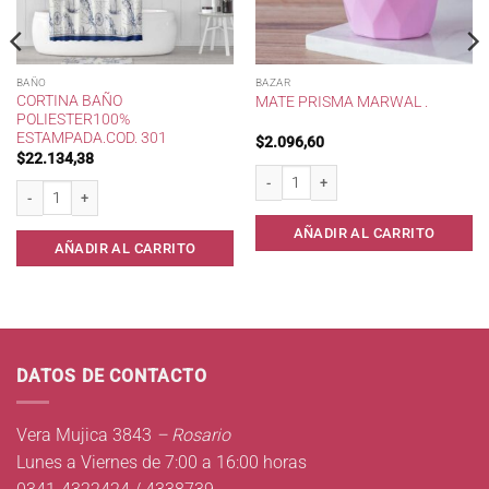
BAÑO
BAZAR
CORTINA BAÑO
MATE PRISMA MARWAL .
POLIESTER100%
ESTAMPADA.COD. 301
$
2.096,60
$
22.134,38
Mate Prisma Marwal . cantidad
 Kolor * cantidad
Cortina Baño Poliester100% Estampada.cod. 301 cantidad
AÑADIR AL CARRITO
AÑADIR AL CARRITO
DATOS DE CONTACTO
Vera Mujica 3843
– Rosario
Lunes a Viernes de 7:00 a 16:00 horas