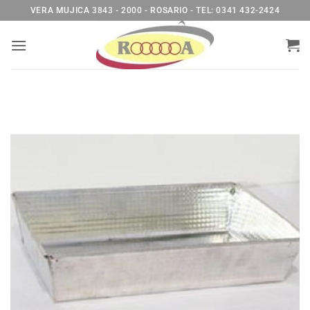
Saltar
VERA MUJICA 3843 - 2000 - ROSARIO - TEL: 0341 432-2424
al
contenido