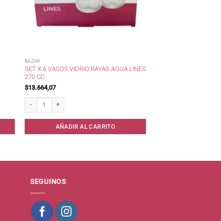
BAZAR
SET X 6 VASOS VIDRIO RAYAS AGUA LINES
270 CC .
$
13.664,07
Set x 6 Vasos Vidrio Rayas Agua Lines 270 cc . cantidad
AÑADIR AL CARRITO
SEGUINOS