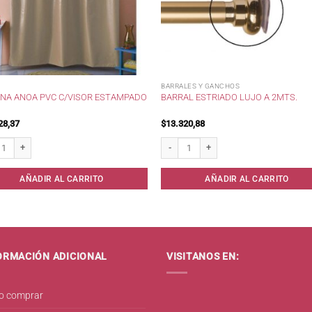
BARRALES Y GANCHOS
INA ANOA PVC C/VISOR ESTAMPADO
BARRAL ESTRIADO LUJO A 2MTS.
28,37
$
13.320,88
a Anoa PVC c/Visor Estampado . cantidad
Barral Estriado Lujo a 2mts. cantidad
AÑADIR AL CARRITO
AÑADIR AL CARRITO
ORMACIÓN ADICIONAL
VISITANOS EN:
 comprar