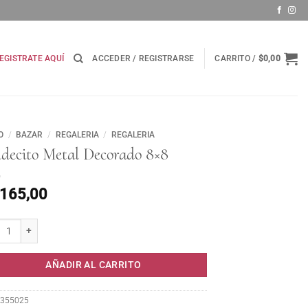
EGISTRATE AQUÍ
ACCEDER / REGISTRARSE
CARRITO /
$
0,00
O
/
BAZAR
/
REGALERIA
/
REGALERIA
ldecito Metal Decorado 8×8
.165,00
cito Metal Decorado 8x8 cantidad
AÑADIR AL CARRITO
355025