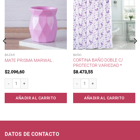
BAZAR
BAÑO
CORTINA BAÑO DOBLE C/
MATE PRISMA MARWAL .
PROTECTOR VARIEDAD *
$
2.096,60
$
8.473,55
 cantidad
Mate Prisma Marwal . cantidad
Cortina Baño Doble c/ protector Varieda
AÑADIR AL CARRITO
AÑADIR AL CARRITO
DATOS DE CONTACTO