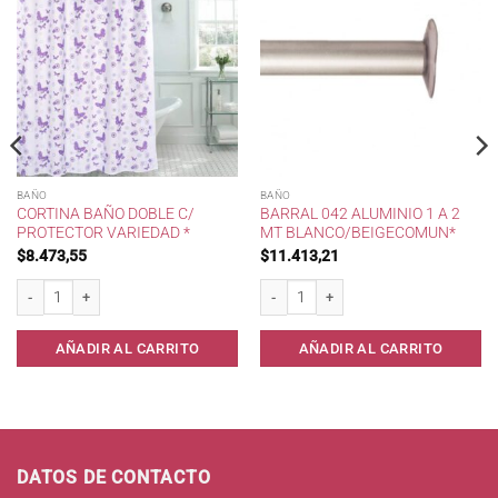
BAÑO
BAÑO
CORTINA BAÑO DOBLE C/
BARRAL 042 ALUMINIO 1 A 2
PROTECTOR VARIEDAD *
MT BLANCO/BEIGECOMUN*
$
8.473,55
$
11.413,21
last. cantidad
Cortina Baño Doble c/ protector Variedad * cantidad
Barral 042 Aluminio 1 a 2 mt Blanco/B
AÑADIR AL CARRITO
AÑADIR AL CARRITO
DATOS DE CONTACTO