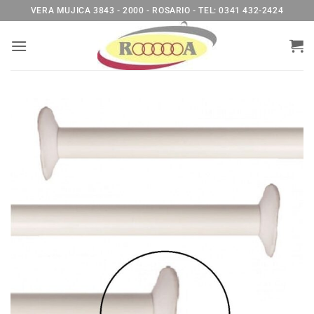
Saltar
VERA MUJICA 3843 - 2000 - ROSARIO - TEL: 0341 432-2424
al
contenido