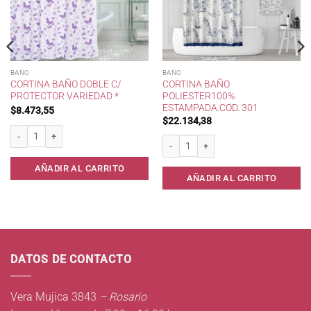
BAÑO
BAÑO
CORTINA BAÑO DOBLE C/
CORTINA BAÑO
PROTECTOR VARIEDAD *
POLIESTER100%
ESTAMPADA.COD. 301
$
8.473,55
$
22.134,38
Cortina Baño Doble c/ protector Variedad * cantidad
 Kolor * cantidad
Cortina Baño Poliester100% Estampada.
AÑADIR AL CARRITO
AÑADIR AL CARRITO
DATOS DE CONTACTO
Vera Mujica 3843
– Rosario