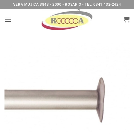
Saltar
VERA MUJICA 3843 - 2000 - ROSARIO - TEL: 0341 432-2424
al
contenido