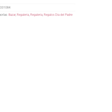
331084
orías:
Bazar
,
Regaleria
,
Regaleria
,
Regalos Dia del Padre