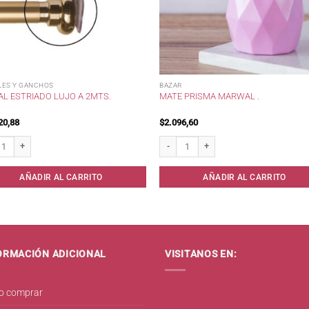
LES Y GANCHOS
BAZAR
AL ESTRIADO LUJO A 2MTS.
MATE PRISMA MARWAL .
20,88
$
2.096,60
 Estriado Lujo a 2mts. cantidad
Mate Prisma Marwal . cantidad
AÑADIR AL CARRITO
AÑADIR AL CARRITO
ORMACIÓN ADICIONAL
VISITANOS EN:
 comprar