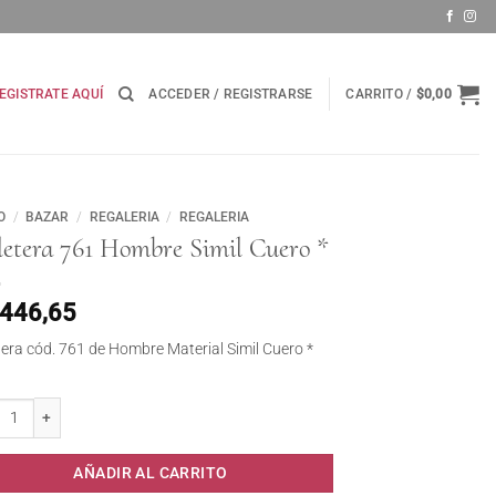
EGISTRATE AQUÍ
ACCEDER / REGISTRARSE
CARRITO /
$
0,00
O
/
BAZAR
/
REGALERIA
/
REGALERIA
letera 761 Hombre Simil Cuero *
.446,65
etera cód. 761 de Hombre Material Simil Cuero *
tera 761 Hombre Simil Cuero * cantidad
AÑADIR AL CARRITO