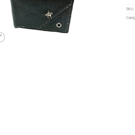
SKU:
Categ