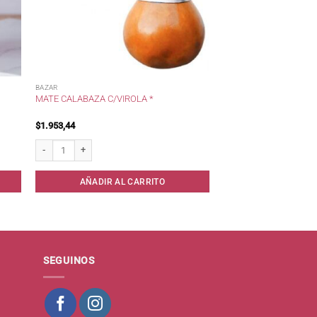
BAZAR
MATE CALABAZA C/VIROLA *
$
1.953,44
Mate Calabaza c/Virola * cantidad
AÑADIR AL CARRITO
SEGUINOS