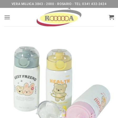
Saltar
VERA MUJICA 3843 - 2000 - ROSARIO - TEL: 0341 432-2424
al
contenido