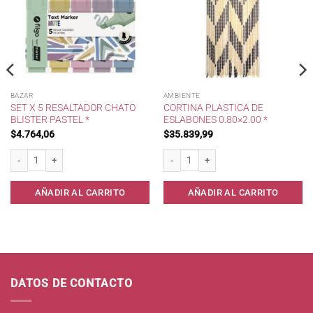
BAZAR
AMBIENTE
SET X 5 RESALTADOR CHATO
CORTINA PLASTICA DE
BLISTER PASTEL *
ESLABONES 0.80×2.00 *
$
4.764,06
$
35.839,99
Set x 5 Resaltador Chato Blister Pastel * cantidad
Cortina Plastica de Eslabones 0.80x2.00
AÑADIR AL CARRITO
AÑADIR AL CARRITO
DATOS DE CONTACTO