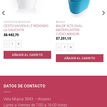
CESTOS DE RESIDUOS
BALDES
CESTO VAIVEN 6 LT REDONDO
BALDE 9LTS OVAL
LA GAUCHITA
MATRIPLASTER
C/ESCURRIDOR.
$
8.942,70
$
7.251,15
 450ml* cantidad
Cesto Vaiven 6 lt Redondo La Gauchita cantidad
Balde 9lts Oval Matriplaster c/escurridor
AÑADIR AL CARRITO
AÑADIR AL CARRITO
DATOS DE CONTACTO
Vera Mujica 3843
– Rosario
Lunes a Viernes de 7:00 a 16:00 horas