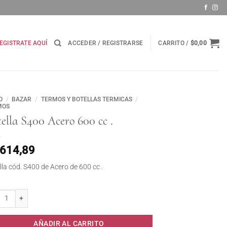
EGISTRATE AQUÍ
ACCEDER / REGISTRARSE
CARRITO /
$
0,00
O
/
BAZAR
/
TERMOS Y BOTELLAS TERMICAS
/
MOS
ella S400 Acero 600 cc .
.614,89
lla cód. S400 de Acero de 600 cc .
la S400 Acero 600 cc . cantidad
AÑADIR AL CARRITO