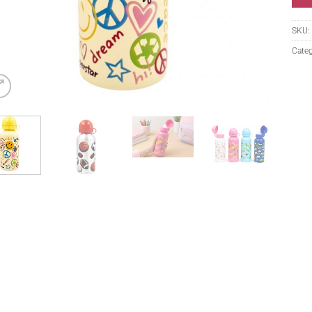
SKU:
Categ