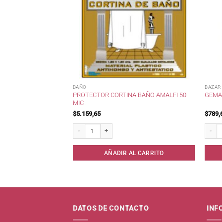
BAÑO
BAZAR
 DE ESLABONES
PROTECTOR CORTINA BAÑO AMALFI 50
GEMA 
MIC .
$
5.159,65
$
789,
labones 0.80x2.00 * cantidad
Protector Cortina Baño Amalfi 50 mic . cantidad
Gema V
AL CARRITO
AÑADIR AL CARRITO
DATOS DE CONTACTO
INF