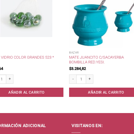
BAZAR
MATE JUANCITO C/SACAYERBA
VIDRIO COLOR GRANDES 523 *
BOMBILLA RED.YESI.
64
$
3.284,82
idrio Color Grandes 523 * cantidad
Mate Juancito c/SacaYerba Bombilla Red
AÑADIR AL CARRITO
AÑADIR AL CARRITO
ORMACIÓN ADICIONAL
VISITANOS EN: