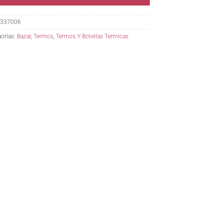
337006
orías:
Bazar
,
Termos
,
Termos Y Botellas Termicas