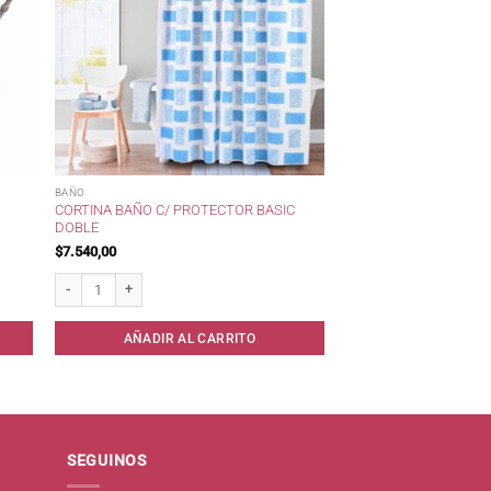
BAÑO
CORTINA BAÑO C/ PROTECTOR BASIC
DOBLE
$
7.540,00
.Yesi. cantidad
Cortina Baño c/ protector Basic Doble cantidad
AÑADIR AL CARRITO
SEGUINOS