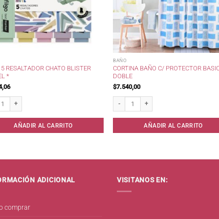
BAÑO
 5 RESALTADOR CHATO BLISTER
CORTINA BAÑO C/ PROTECTOR BASI
L *
DOBLE
4,06
$
7.540,00
5 Resaltador Chato Blister Pastel * cantidad
Cortina Baño c/ protector Basic Doble c
AÑADIR AL CARRITO
AÑADIR AL CARRITO
ORMACIÓN ADICIONAL
VISITANOS EN:
 comprar