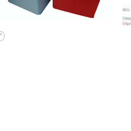
SKU:
Categ
Orga