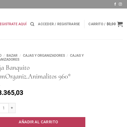
EGISTRATE AQUÍ
ACCEDER / REGISTRARSE
CARRITO /
$
0,00
O
/
BAZAR
/
CAJAS Y ORGANIZADORES
/
CAJAS Y
ANIZADORES
ja Banquito
cmOrganiz.Animalitos 960*
8.365,03
 Banquito 25cmOrganiz.Animalitos 960* cantidad
AÑADIR AL CARRITO